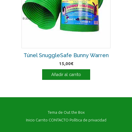
Túnel SnuggleSafe Bunny Warren
15,00
€
Añadir al carrito
Tema de
Out the Box
Inicio
Carrito
CONTACTO
Política de privacidad