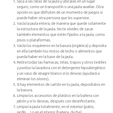
Saca a las ratas de la jaula y ubícalas en un lugar
seguro, como un transportín o una jaula auxiliar. Otra
opción es que disfruten de un momento de juegos si
puede haber otra persona que les supervise.
Vacía la jaula entera, de manera que quede solamente
la estructura de la jaula. No te olvides de sacar
también elementos que estén fijados a la jaula, como
pisos o plataformas.
Vacía los esquineros en la basura (orgánica) y deposita
en ella también los restos de lecho o alimentos que
pueda haber en la base de la jaula.
Retira todas las hamacas, telas, trapos y otros textiles
y ponlos la lavadora con el detergente hipoalergénico
y un vaso de vinagre blanco si lo deseas (ayudará a
eliminar los olores).
Si hay elementos de cartón en tu jaula, deposítalos en
la basura.
Limpia los accesorios de plástico en la bañera con
jabón y si lo deseas, después con desinfectante.
Limpia la jaula totalmente, en el exterior (patio,
jardín…) o en el interior (bañera, ducha),