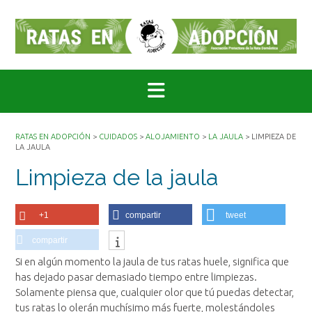
Saltar
al
contenido
RATAS EN ADOPCIÓN
>
CUIDADOS
>
ALOJAMIENTO
>
LA JAULA
>
LIMPIEZA DE
LA JAULA
Limpieza de la jaula
+1
compartir
tweet
compartir
Si en algún momento la jaula de tus ratas huele, significa que
has dejado pasar demasiado tiempo entre limpiezas.
Solamente piensa que, cualquier olor que tú puedas detectar,
tus ratas lo olerán muchísimo más fuerte, molestándoles