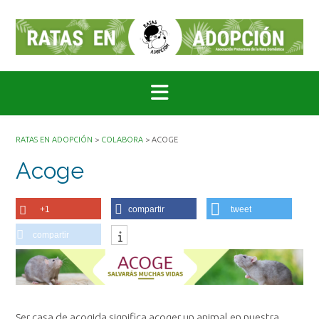
Saltar
al
contenido
RATAS EN ADOPCIÓN
>
COLABORA
>
ACOGE
Acoge
+1
compartir
tweet
compartir
Ser casa de acogida significa acoger un animal en nuestra