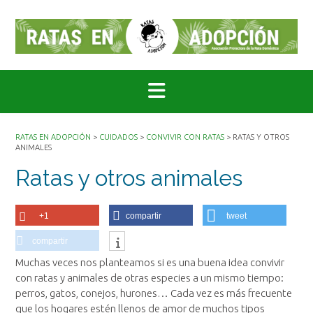
Saltar
al
contenido
RATAS EN ADOPCIÓN
>
CUIDADOS
>
CONVIVIR CON RATAS
>
RATAS Y OTROS
ANIMALES
Ratas y otros animales
+1
compartir
tweet
compartir
Muchas veces nos planteamos si es una buena idea convivir
con ratas y animales de otras especies a un mismo tiempo:
perros, gatos, conejos, hurones… Cada vez es más frecuente
que los hogares estén llenos de amor de muchos tipos