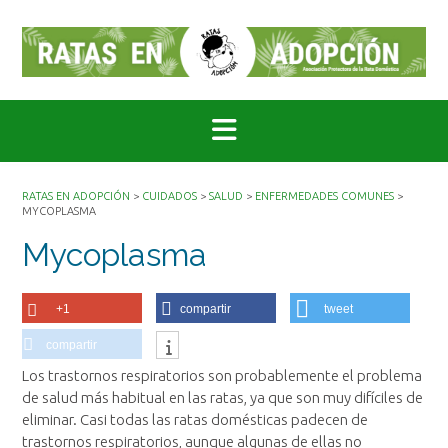
Saltar
al
contenido
RATAS EN ADOPCIÓN
>
CUIDADOS
>
SALUD
>
ENFERMEDADES COMUNES
>
MYCOPLASMA
Mycoplasma
+1
compartir
tweet
compartir
Los trastornos respiratorios son probablemente el problema
de salud más habitual en las ratas, ya que son muy difíciles de
eliminar. Casi todas las ratas domésticas padecen de
trastornos respiratorios, aunque algunas de ellas no