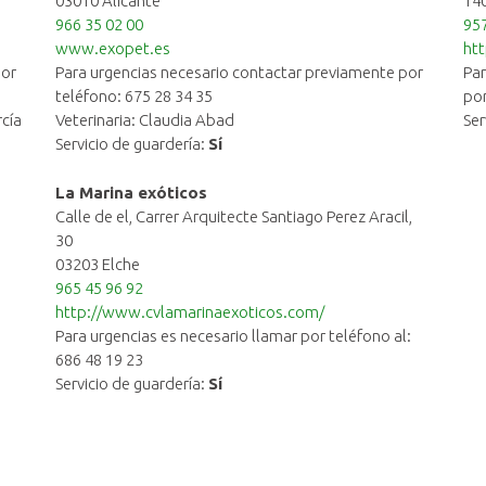
03010 Alicante
14
966 35 02 00
957
www.exopet.es
htt
por
Para urgencias necesario contactar previamente por
Par
teléfono: 675 28 34 35
por
rcía
Veterinaria: Claudia Abad
Ser
Servicio de guardería:
Sí
La Marina exóticos
Calle de el, Carrer Arquitecte Santiago Perez Aracil,
30
03203 Elche
965 45 96 92
http://www.cvlamarinaexoticos.com/
Para urgencias es necesario llamar por teléfono al:
686 48 19 23
Servicio de guardería:
Sí