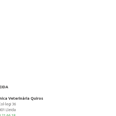
EIDA
ínica Veterinària Quiros
Col·legi 36
01 Lleida
 21 66 18