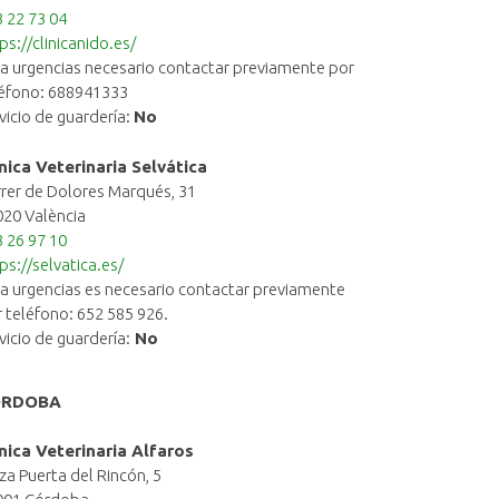
 22 73 04
ps://clinicanido.es/
a urgencias necesario contactar previamente por
léfono: 688941333
vicio de guardería:
No
ínica Veterinaria Selvática
rer de Dolores Marqués, 31
20 València
 26 97 10
ps://selvatica.es/
a urgencias es necesario contactar previamente
 teléfono: 652 585 926.
vicio de guardería:
No
ÓRDOBA
ínica Veterinaria Alfaros
za Puerta del Rincón, 5