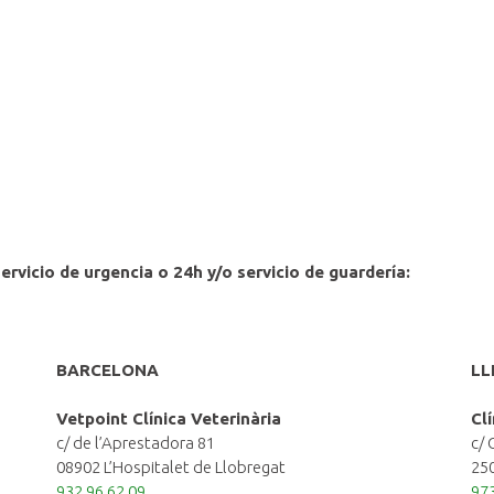
rvicio de urgencia o 24h y/o servicio de guardería:
BARCELONA
LL
Vetpoint Clínica Veterinària
Cl
c/ de l’Aprestadora 81
c/ 
08902 L’Hospitalet de Llobregat
250
932 96 62 09
973