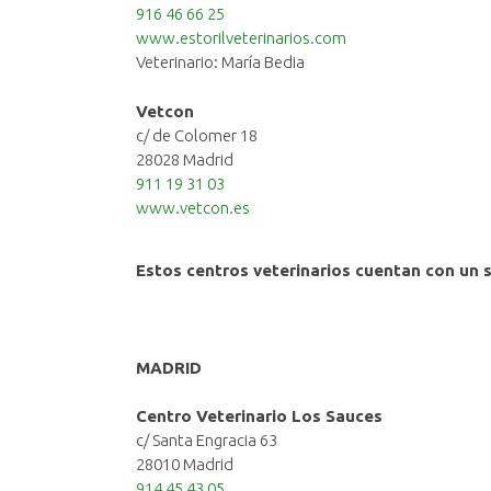
916 46 66 25
www.estorilveterinarios.com
Veterinario: María Bedia
Vetcon
c/ de Colomer 18
28028 Madrid
911 19 31 03
www.vetcon.es
Estos centros veterinarios cuentan con un se
MADRID
Centro Veterinario Los Sauces
c/ Santa Engracia 63
28010 Madrid
914 45 43 05