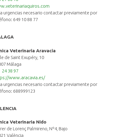
w.veterinariaquiros.com
a urgencias necesario contactar previamente por
éfono: 649 10 88 77
ÁLAGA
ínica Veterinaria Aravacia
le de Saint Exupéry, 10
007 Málaga
 24 38 97
ps://www.aracavia.es/
a urgencias necesario contactar previamente por
léfono: 688999123
LENCIA
ínica Veterinaria Nido
rer de Lorenç Palmireno, Nº4, Bajo
21 València