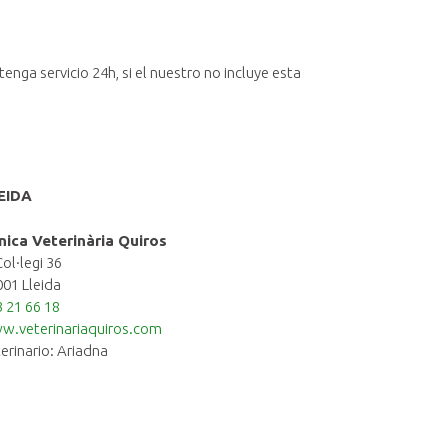
nga servicio 24h, si el nuestro no incluye esta
EIDA
ínica Veterinària Quiros
Col·legi 36
01 Lleida
 21 66 18
w.veterinariaquiros.com
erinario: Ariadna