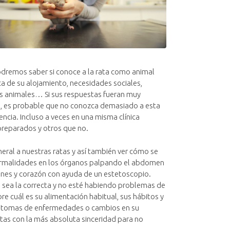
odremos saber si conoce a la rata como animal
a de su alojamiento, necesidades sociales,
s animales… Si sus respuestas fueran muy
b, es probable que no conozca demasiado a esta
ncia. Incluso a veces en una misma clínica
preparados y otros que no.
ral a nuestras ratas y así también ver cómo se
normalidades en los órganos palpando el abdomen
ones y corazón con ayuda de un estetoscopio.
 sea la correcta y no esté habiendo problemas de
e cuál es su alimentación habitual, sus hábitos y
 síntomas de enfermedades o cambios en su
as con la más absoluta sinceridad para no