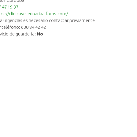
001 Córdoba
 47 19 37
ps://clinicaveterinariaalfaros.com/
a urgencias es necesario contactar previamente
 teléfono: 630 84 42 42
vicio de guardería:
No