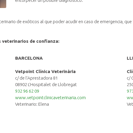
entorpecer un posible diagnóstico.
rinario de exóticos al que poder acudir en caso de emergencia, que te
 veterinarios de confianza:
BARCELONA
LL
Vetpoint Clínica Veterinària
Cl
c/ de l’Aprestadora 81
c/ 
08902 L’Hospitalet de Llobregat
250
932 96 62 09
973
www.vetpointclinicaveterinaria.com
ww
Veterinario: Elena
Vet