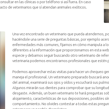
onsultar en las clínicas o por teléfono si así fuera. En caso
acto de veterinarios que sí atiendan animales exóticos.
Una vez encontrado un veterinario que pueda atendernos, p
haciéndole una serie de preguntas básicas, por ejemplo acerc
enfermedades más comunes, fijarnos en cómo manipula a lo
diferentes a la información que proporcionamos en esta we
especie y debamos seguir buscando otro veterinario de refere
veterinaria podemos encontrarnos profesionales que estén 
Podemos aprovechar estas visitas para hacer un chequeo gene
maneja el profesional. Un veterinario preparado buscará a
del animal, examinará sus ojos y oídos y escuchará sus pulm
Algunos mirarán sus dientes para comprobar que su longitud
desgaste. Además, un buen veterinario te hará preguntas sobr
alojamiento, características de sus deposiciones, posibles
comportamiento. No olvides contestar a todas estas pregunt