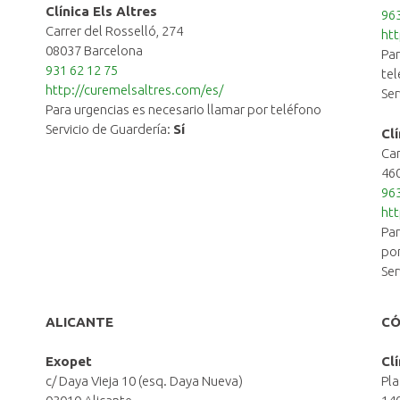
Clínica Els Altres
963
Carrer del Rosselló, 274
htt
08037 Barcelona
Par
931 62 12 75
te
http://curemelsaltres.com/es/
Ser
Para urgencias es necesario llamar por teléfono
Servicio de Guardería:
Sí
Cl
Car
460
963
htt
Par
por
Ser
ALICANTE
C
Exopet
Cl
c/ Daya Vieja 10 (esq. Daya Nueva)
Pla