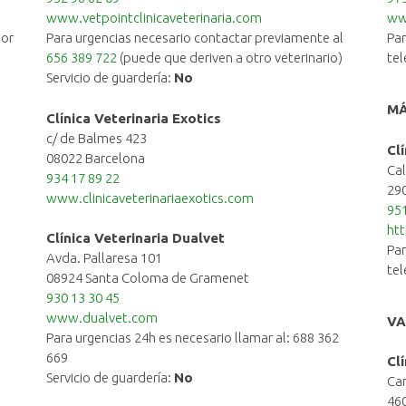
www.vetpointclinicaveterinaria.com
ww
por
Para urgencias necesario contactar previamente al
Par
656 389 722
(puede que deriven a otro veterinario)
tel
Servicio de guardería:
No
M
Clínica Veterinaria Exotics
c/ de Balmes 423
Cl
08022 Barcelona
Cal
934 17 89 22
29
www.clinicaveterinariaexotics.com
951
htt
Clínica Veterinaria Dualvet
Par
Avda. Pallaresa 101
te
08924 Santa Coloma de Gramenet
930 13 30 45
www.dualvet.com
VA
Para urgencias 24h es necesario llamar al: 688 362
669
Cl
Servicio de guardería:
No
Car
460