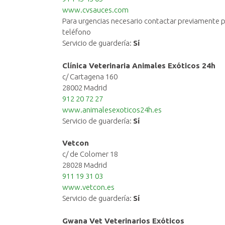
www.cvsauces.com
Para urgencias necesario contactar previamente 
teléfono
Servicio de guardería:
Sí
Clínica Veterinaria Animales Exóticos 24h
c/ Cartagena 160
28002 Madrid
912 20 72 27
www.animalesexoticos24h.es
Servicio de guardería:
Sí
Vetcon
c/ de Colomer 18
28028 Madrid
911 19 31 03
www.vetcon.es
Servicio de guardería:
Sí
Gwana Vet Veterinarios Exóticos