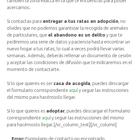
también la zona exacta en la que te encuentras para poder
acercarnos.
Si contactas para
entregar a tus ratas en adopción
, no
olvides que no podemos garantizar la recogida de animales
de particulares, que
el abandono es un delito
y que te
pediremos una serie de datos y paciencia hasta encontrar un
nuevo hogar a tus ratas, lo cual a veces podrá llevar varias
semanas. Además, deberás rellenar un documento de cesión
y aceptar las condiciones de difusión que te indicaremos en el
momento de contactarte.
Si lo que quieres es ser
casa de acogida
, puedes descargar
el formulario correspondiente
aquí
y seguir las instrucciones
del mismo para hacérnoslo llegar.
Si lo que quieres es
adoptar
, puedes descargar el formulario
correspondiente
aquí
y seguir las instrucciones del mismo
para hacérnoslo llegar.[/vc_column_text][/vc_column]
Error:
Formulario de contacto no encontrado.