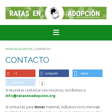
Saltar
al
contenido
RATAS EN ADOPCIÓN
>
CONTACTO
CONTACTO
+1
compartir
tweet
compartir
Si necesitas contactar con nosotros, escríbenos a
info@ratasenadopcion.org
Si contactas para
donar
material, indícanos en tu mensaje