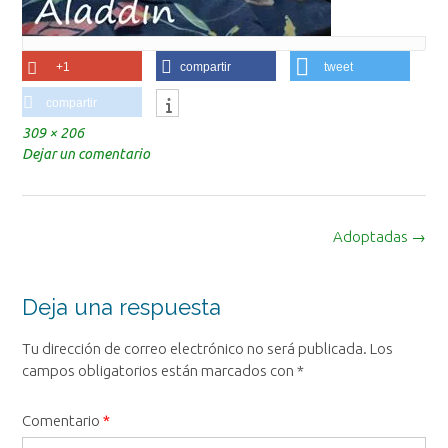
+1
compartir
tweet
compartir
Tamaño
309 × 206
completo
Dejar un comentario
Navegación
Adoptadas
→
de
la
entrada
Deja una respuesta
Tu dirección de correo electrónico no será publicada.
Los
campos obligatorios están marcados con
*
Comentario
*