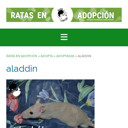
Saltar
al
contenido
RATAS EN ADOPCIÓN
>
ADOPTA
>
ADOPTADAS
>
ALADDIN
aladdin