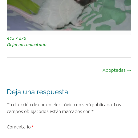
Tamaño
415 × 276
completo
Dejar un comentario
Navegación
Adoptadas
→
de
la
entrada
Deja una respuesta
Tu dirección de correo electrónico no será publicada.
Los
campos obligatorios están marcados con
*
Comentario
*