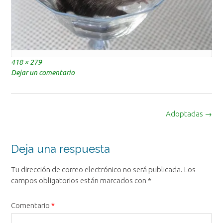
Tamaño
418 × 279
completo
Dejar un comentario
Navegación
Adoptadas
→
de
la
entrada
Deja una respuesta
Tu dirección de correo electrónico no será publicada.
Los
campos obligatorios están marcados con
*
Comentario
*