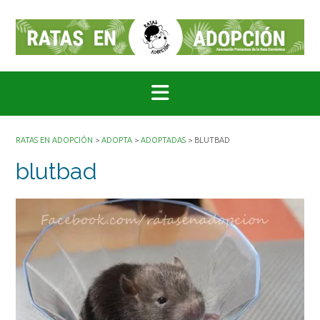
Saltar
al
contenido
RATAS EN ADOPCIÓN
>
ADOPTA
>
ADOPTADAS
>
BLUTBAD
blutbad