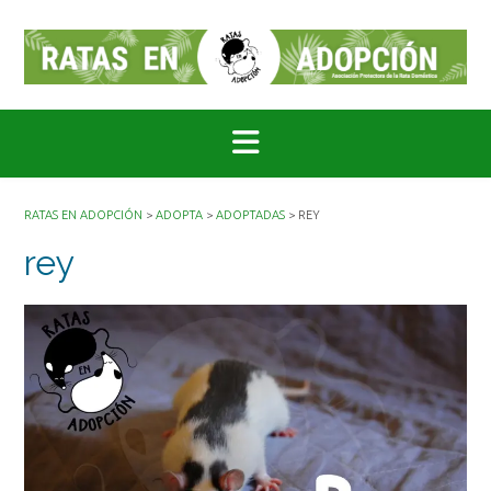
Saltar
al
contenido
RATAS EN ADOPCIÓN
>
ADOPTA
>
ADOPTADAS
>
REY
rey