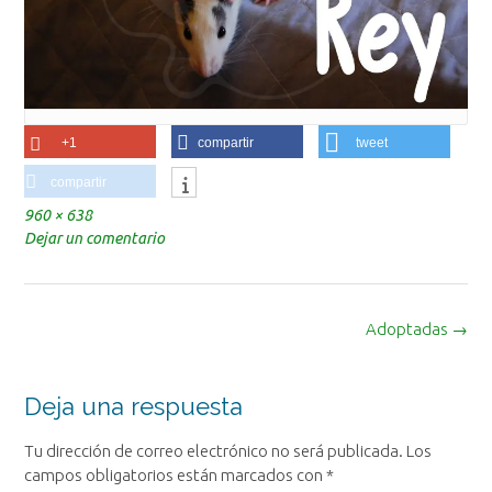
+1
compartir
tweet
compartir
Tamaño
960 × 638
completo
Dejar un comentario
Navegación
Adoptadas
→
de
la
entrada
Deja una respuesta
Tu dirección de correo electrónico no será publicada.
Los
campos obligatorios están marcados con
*