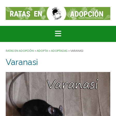
Saltar
al
contenido
RATAS EN ADOPCIÓN
>
ADOPTA
>
ADOPTADAS
>
VARANASI
Varanasi