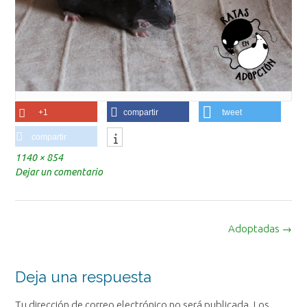
+1
compartir
tweet
compartir
Tamaño
1140 × 854
completo
Dejar un comentario
Navegación
Adoptadas
→
de
la
entrada
Deja una respuesta
Tu dirección de correo electrónico no será publicada.
Los