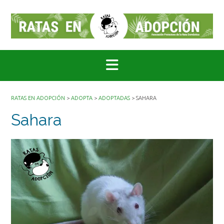
Saltar
al
contenido
RATAS EN ADOPCIÓN
>
ADOPTA
>
ADOPTADAS
>
SAHARA
Sahara