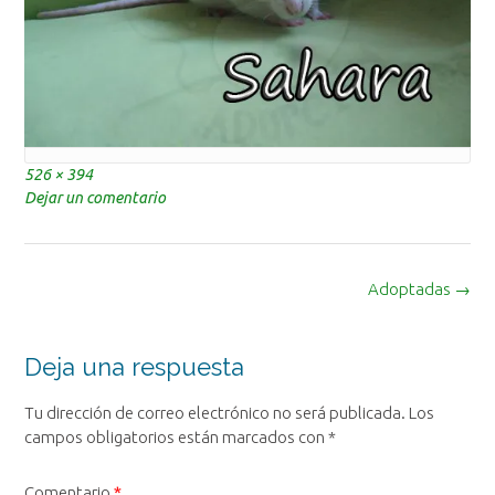
Tamaño
526 × 394
completo
Dejar un comentario
Navegación
Adoptadas
→
de
la
entrada
Deja una respuesta
Tu dirección de correo electrónico no será publicada.
Los
campos obligatorios están marcados con
*
Comentario
*