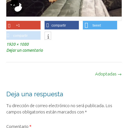
+1
compartir
tweet
compartir
Tamaño
1920 × 1080
completo
Dejar un comentario
Navegación
Adoptadas
→
de
la
entrada
Deja una respuesta
Tu dirección de correo electrónico no será publicada.
Los
campos obligatorios están marcados con
*
Comentario
*