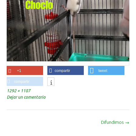
+1
compartir
tweet
compartir
Tamaño
1292 × 1187
completo
Dejar un comentario
Navegación
Difundimos
→
de
la