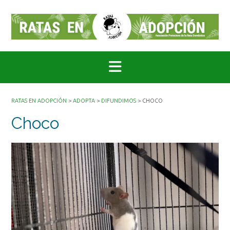
Saltar
al
contenido
RATAS EN ADOPCIÓN
>
ADOPTA
>
DIFUNDIMOS
>
CHOCO
Choco