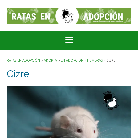
Saltar
al
contenido
RATAS EN ADOPCIÓN
>
ADOPTA
>
EN ADOPCIÓN
>
HEMBRAS
>
CIZRE
Cizre