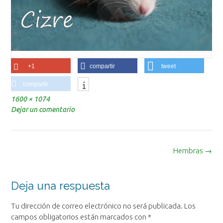
+1
compartir
tweet
compartir
Tamaño
1600 × 1074
completo
Dejar un comentario
Navegación
Hembras
→
de
la
entrada
Deja una respuesta
Tu dirección de correo electrónico no será publicada.
Los
campos obligatorios están marcados con
*