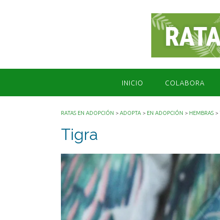
Saltar
al
contenido
INICIO
COLABORA
RATAS EN ADOPCIÓN
>
ADOPTA
>
EN ADOPCIÓN
>
HEMBRAS
>
Tigra