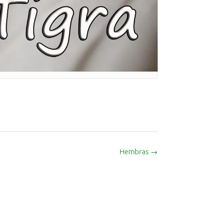
Hembras
→