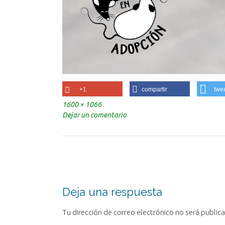
+1
compartir
twe
Tamaño
1600 × 1066
completo
Dejar un comentario
Navegación
de
la
entrada
Deja una respuesta
Tu dirección de correo electrónico no será public