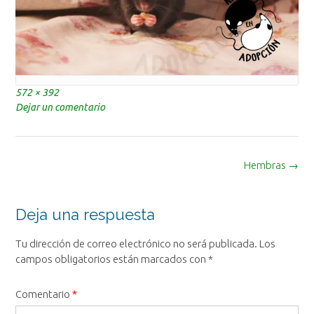
Tamaño
572 × 392
completo
Dejar un comentario
Navegación
Hembras
→
de
la
entrada
Deja una respuesta
Tu dirección de correo electrónico no será publicada.
Los
campos obligatorios están marcados con
*
Comentario
*