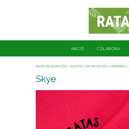
Saltar
al
contenido
INICIO
COLABORA
RATAS EN ADOPCIÓN
>
ADOPTA
>
EN ADOPCIÓN
>
HEMBRAS
>
Skye