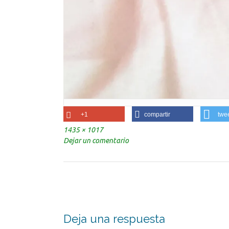
+1
compartir
twe
Tamaño
1435 × 1017
completo
Dejar un comentario
Navegación
de
la
entrada
Deja una respuesta