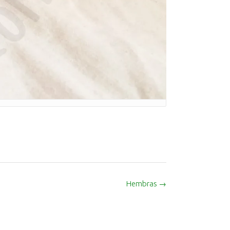
Hembras
→