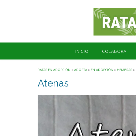
Saltar
al
contenido
INICIO
COLABORA
RATAS EN ADOPCIÓN
>
ADOPTA
>
EN ADOPCIÓN
>
HEMBRAS
>
Atenas