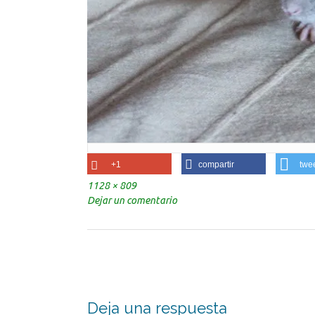
+1
compartir
twe
Tamaño
1128 × 809
completo
Dejar un comentario
Navegación
de
la
entrada
Deja una respuesta