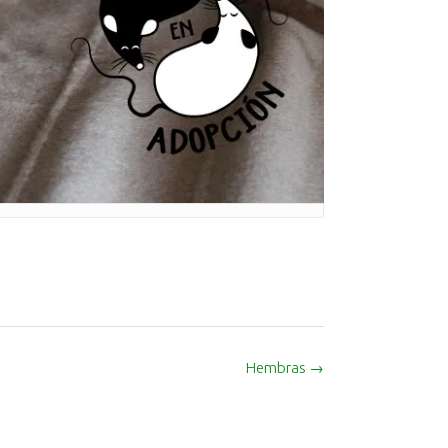
Hembras
→