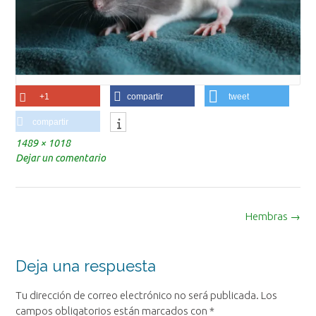
+1
compartir
tweet
compartir
Tamaño
1489 × 1018
completo
Dejar un comentario
Navegación
Hembras
→
de
la
entrada
Deja una respuesta
Tu dirección de correo electrónico no será publicada.
Los
campos obligatorios están marcados con
*