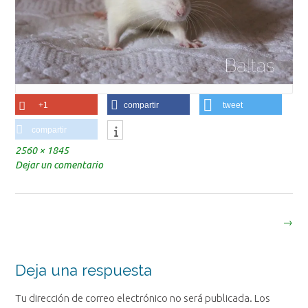
+1
compartir
tweet
compartir
Tamaño
2560 × 1845
completo
Dejar un comentario
Navegación
→
de
la
entrada
Deja una respuesta
Tu dirección de correo electrónico no será publicada.
Los