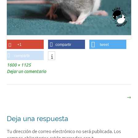
+1
compartir
tweet
compartir
Tamaño
1600 × 1125
completo
Dejar un comentario
Navegación
→
de
la
entrada
Deja una respuesta
Tu dirección de correo electrónico no será publicada.
Los