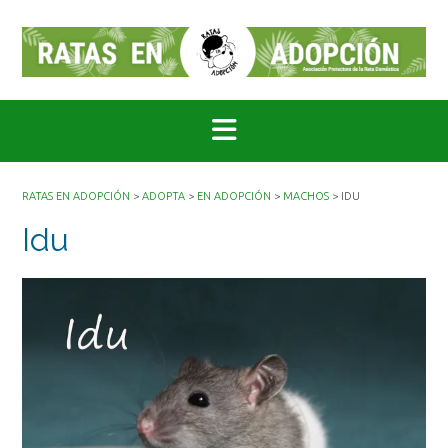
Saltar
al
contenido
RATAS EN ADOPCIÓN
>
ADOPTA
>
EN ADOPCIÓN
>
MACHOS
>
IDU
Idu