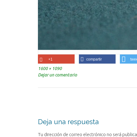
+1
compartir
twe
Tamaño
1600 × 1090
completo
Dejar un comentario
Navegación
de
la
entrada
Deja una respuesta
Tu dirección de correo electrónico no será public