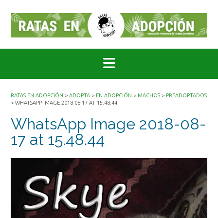
Saltar
al
contenido
RATAS EN ADOPCIÓN
>
ADOPTA
>
EN ADOPCIÓN
>
MACHOS
>
PREADOPTADOS
>
WHATSAPP IMAGE 2018-08-17 AT 15.48.44
WhatsApp Image 2018-08-
17 at 15.48.44