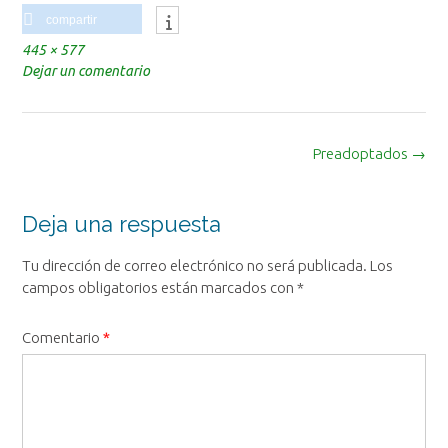
compartir
Tamaño
445 × 577
completo
Dejar un comentario
Navegación
Preadoptados
→
de
la
entrada
Deja una respuesta
Tu dirección de correo electrónico no será publicada.
Los
campos obligatorios están marcados con
*
Comentario
*