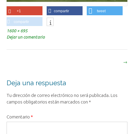
+1
compartir
tweet
compartir
Tamaño
1600 × 695
completo
Dejar un comentario
Navegación
→
de
la
entrada
Deja una respuesta
Tu dirección de correo electrónico no será publicada.
Los
campos obligatorios están marcados con
*
Comentario
*