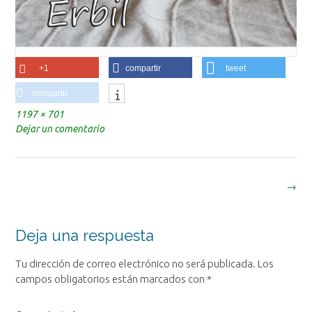
+1
compartir
tweet
compartir
Tamaño
1197 × 701
completo
Dejar un comentario
Navegación
→
de
la
entrada
Deja una respuesta
Tu dirección de correo electrónico no será publicada.
Los
campos obligatorios están marcados con
*