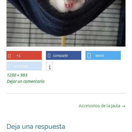
+1
compartir
tweet
compartir
Tamaño
1280 × 993
completo
Dejar un comentario
Navegación
Accesorios de la jaula
→
de
la
entrada
Deja una respuesta