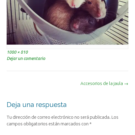
Tamaño
1080 × 810
completo
Dejar un comentario
Navegación
Accesorios de la jaula
→
de
la
entrada
Deja una respuesta
Tu dirección de correo electrónico no será publicada.
Los
campos obligatorios están marcados con
*