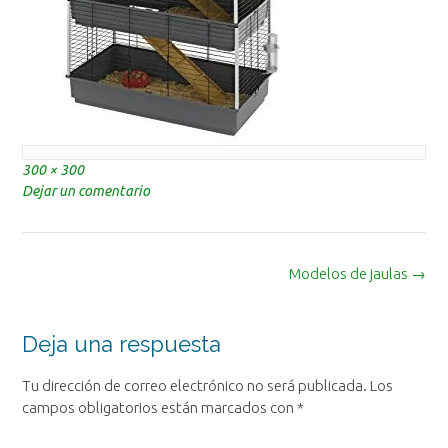
Tamaño
300 × 300
completo
Dejar un comentario
Navegación
Modelos de jaulas
→
de
la
entrada
Deja una respuesta
Tu dirección de correo electrónico no será publicada.
Los
campos obligatorios están marcados con
*