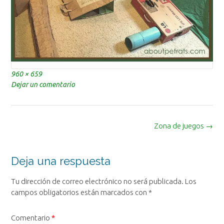
Tamaño
960 × 659
completo
Dejar un comentario
Navegación
Zona de juegos
→
de
la
entrada
Deja una respuesta
Tu dirección de correo electrónico no será publicada.
Los
campos obligatorios están marcados con
*
Comentario
*