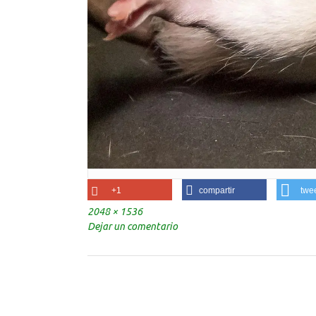
+1
compartir
twe
Tamaño
2048 × 1536
completo
Dejar un comentario
Navegación
de
la