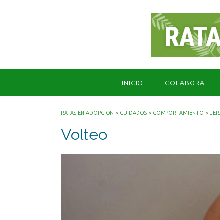
Saltar
al
contenido
INICIO
COLABORA
RATAS EN ADOPCIÓN
>
CUIDADOS
>
COMPORTAMIENTO
>
JER
Volteo