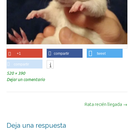
+1
compartir
tweet
compartir
Tamaño
520 × 390
completo
Dejar un comentario
Navegación
Rata recién llegada
→
de
la
entrada
Deja una respuesta