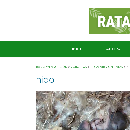
Saltar
al
contenido
INICIO
COLABORA
RATAS EN ADOPCIÓN
>
CUIDADOS
>
CONVIVIR CON RATAS
>
N
nido