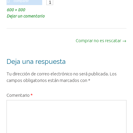
compartir
Tamaño
600 × 800
completo
Dejar un comentario
Navegación
Comprar no es rescatar
→
de
la
entrada
Deja una respuesta
Tu dirección de correo electrónico no será publicada.
Los
campos obligatorios están marcados con
*
Comentario
*