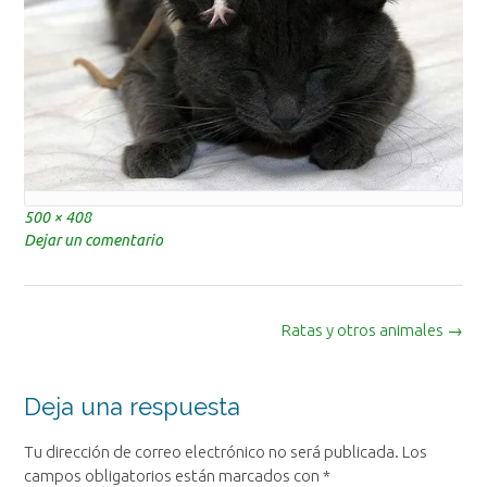
Tamaño
500 × 408
completo
Dejar un comentario
Navegación
Ratas y otros animales
→
de
la
entrada
Deja una respuesta
Tu dirección de correo electrónico no será publicada.
Los
campos obligatorios están marcados con
*