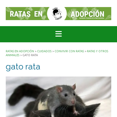
Saltar
al
contenido
RATAS EN ADOPCIÓN
>
CUIDADOS
>
CONVIVIR CON RATAS
>
RATAS Y OTROS
ANIMALES
>
GATO RATA
gato rata