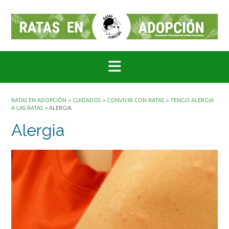
Saltar
al
contenido
RATAS EN ADOPCIÓN
>
CUIDADOS
>
CONVIVIR CON RATAS
>
TENGO ALERGIA
A LAS RATAS
>
ALERGIA
Alergia