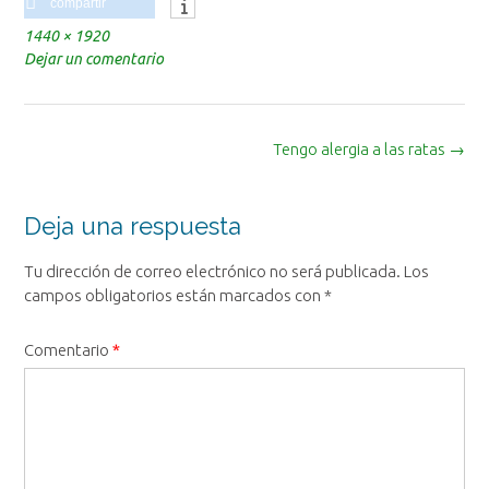
compartir
Tamaño
1440 × 1920
completo
Dejar un comentario
Navegación
Tengo alergia a las ratas
→
de
la
entrada
Deja una respuesta
Tu dirección de correo electrónico no será publicada.
Los
campos obligatorios están marcados con
*
Comentario
*